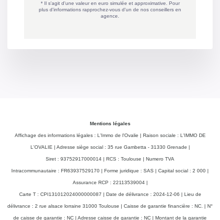
Mentions légales
Affichage des informations légales : L'Immo de l'Ovalie | Raison sociale : L'IMMO DE
L'OVALIE | Adresse siège social : 35 rue Gambetta - 31330 Grenade |
Siret : 93752917000014 | RCS : Toulouse | Numero TVA
Intracommunautaire : FR63937529170 | Forme juridique : SAS | Capital social : 2 000 |
Assurance RCP : 22113539004 |
Carte T : CPI131012024000000087 | Date de délivrance : 2024-12-06 | Lieu de
délivrance : 2 rue alsace lorraine 31000 Toulouse | Caisse de garantie financière : NC. | N°
de caisse de garantie : NC | Adresse caisse de garantie : NC | Montant de la garantie