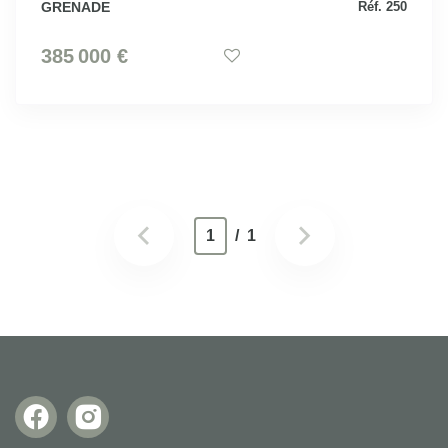
GRENADE
Réf. 250
385 000 €
1
/ 1