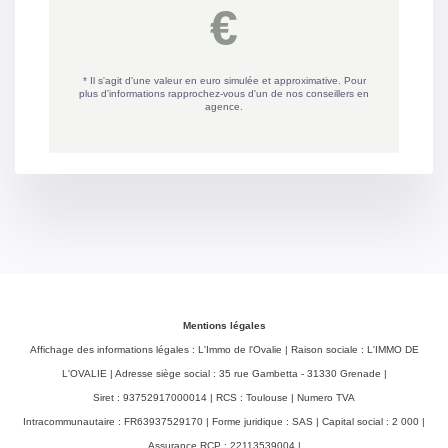
Stationnement
Nombre garages/Box
1
Détecteur de fumée
Oui
ADSL possible
Oui
Fibre Optique
Oui
Tennis
Non
Interphone
Oui
Mentions légales
Digicode
Non
Affichage des informations légales : L'Immo de l'Ovalie | Raison sociale : L'IMMO DE
L'OVALIE | Adresse siège social : 35 rue Gambetta - 31330 Grenade |
Visiophone
Non
Siret : 93752917000014 | RCS : Toulouse | Numero TVA
Intracommunautaire : FR63937529170 | Forme juridique : SAS | Capital social : 2 000 |
Portail électrique
Oui
Assurance RCP : 22113539004 |