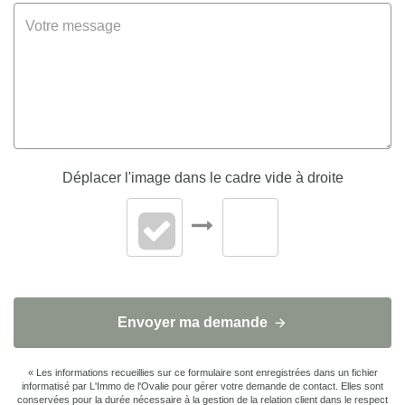
Assainissement
Micro-station
Informations
Micro-station collective
complémentaires
INTÉRIEUR
Déplacer l'image dans le cadre vide à droite
Nombre pièces
5
Chambres
4
Chambre RDC
1
Envoyer ma demande
Salle(s) de bains
1
« Les informations recueillies sur ce formulaire sont enregistrées dans un fichier
Salle(s) d'eau
1
informatisé par L'Immo de l'Ovalie pour gérer votre demande de contact. Elles sont
conservées pour la durée nécessaire à la gestion de la relation client dans le respect