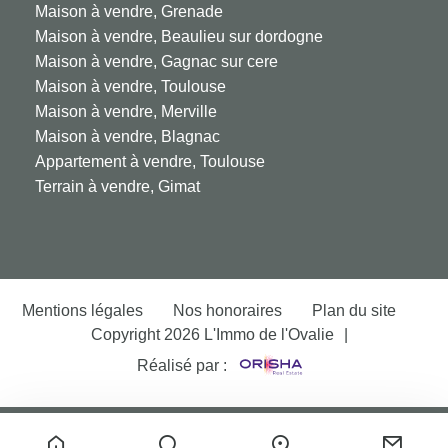
Maison à vendre, Grenade
consommation
Maison à vendre, Beaulieu sur dordogne
énergie finale
Maison à vendre, Gagnac sur cere
Maison à vendre, Toulouse
Gaz Effet de Serre
A
Maison à vendre, Merville
Valeur Gaz Effet de
5 Kg CO2/m2/an
Maison à vendre, Blagnac
serre
Appartement à vendre, Toulouse
Terrain à vendre, Gimat
PUBLICITÉ
Biens d'exception
Non
Mentions légales
Nos honoraires
Plan du site
Copyright 2026 L'Immo de l'Ovalie
|
Réalisé par :