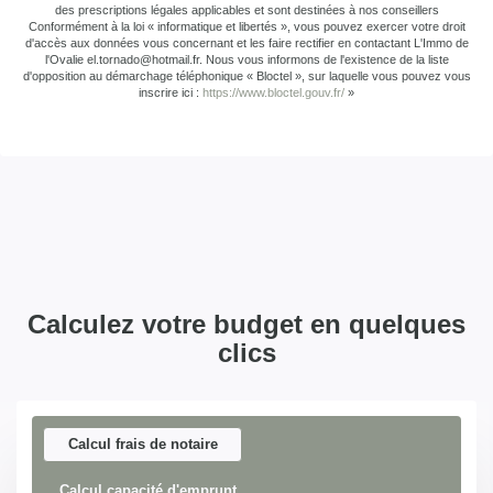
WC
des prescriptions légales applicables et sont destinées à nos conseillers
2
Conformément à la loi « informatique et libertés », vous pouvez exercer votre droit
d'accès aux données vous concernant et les faire rectifier en contactant L'Immo de
l'Ovalie el.tornado@hotmail.fr. Nous vous informons de l'existence de la liste
Cuisine
Aménagée/équipée
d'opposition au démarchage téléphonique « Bloctel », sur laquelle vous pouvez vous
inscrire ici :
https://www.bloctel.gouv.fr/
»
Plain-pied
Non
Nombre niveaux
2
Séjour Double
Oui
Type Chauffage
Individuel
Méca. Chauffage
Air pulsé
Calculez votre budget en quelques
clics
Mode Chauffage
Climatisation
réversible
Eau chaude
Ballon électrique
Calcul frais de notaire
Eau froide
Individuelle
Calcul capacité d'emprunt