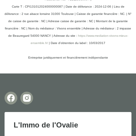
Piscine
Oui
Carte T : CPI131012024000000087 | Date de délivrance : 2024-12-06 | Lieu de
délivrance : 2 rue alsace lorraine 31000 Toulouse | Caisse de garantie financière : NC. | N°
Sauna
Non
de caisse de garantie : NC | Adresse caisse de garantie : NC | Montant de la garantie
financière : NC | Nom du médiateur : Vivons ensemble | Adresse du médiateur : 2 impasse
Accès PMR
Non
de Beauregard 54000 NANCY | Adresse du site :
https://www.mediation-vivons-mieux-
ensemble.fr/
| Date d'obtention du label : 10/03/2017
Climatisation
Oui
Entreprise juridiquement et financièrement indépendante
Sous-sol
Non
Véranda
Non
Gardien
Non
Panneau Solaire
Oui
L'Immo de l'Ovalie
DIAGNOSTICS