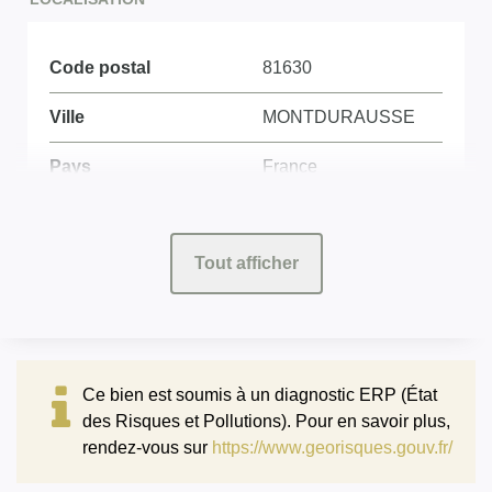
Code postal
81630
Ville
MONTDURAUSSE
Pays
France
ASPECTS FINANCIERS
Tout afficher
Prix
280000 EUR
Bien soumis à
Non
l'encadrement des
Ce bien est soumis à un diagnostic ERP (État
loyers
des Risques et Pollutions). Pour en savoir plus,
rendez-vous sur
https://www.georisques.gouv.fr/