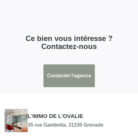
COPROPRIÉTÉ
Bien en copropriété
Non
Ce bien vous intéresse ?
SURFACES
Contactez-nous
Surface
130 m2
Contacter l'agence
Surface terrain
1500 m2
EXTÉRIEUR
L'IMMO DE L'OVALIE
Jardin
Oui
35 rue Gambetta, 31330 Grenade
Année construction
2007