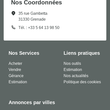
Nos Coordonnées
Concerné par un Etat
Oui
des Risques et
35 rue Gambetta
Pollutions (ERP)
31330 Grenade
Tél. : +33 5 64 13 98 50
Date d'établissement
09/04/2026
Etat des Risques et
Pollutions(ERP)
Soumis à l'affichage
Oui
Nos Services
Liens pratiques
du DPE
Acheter
Nos outils
Date établissement
09/04/2026
Vendre
Estimation
Diagnostic
Gérance
Nos actualités
Energétique
Estimation
Politique des cookies
Consommation
C
énergie finale
Annonces par villes
Valeur
137 kWh/m2 par an